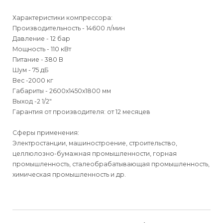
Характеристики компрессора:
Производительность - 14600 л/мин
Давление - 12 бар
Мощность - 110 кВт
Питание - 380 В
Шум - 75 дБ
Вес -2000 кг
Габариты - 2600х1450х1800 мм
Выход -2 1/2"
Гарантия от производителя: от 12 месяцев
Сферы применения:
Электростанции, машиностроение, строительство,
целлюлозно-бумажная промышленности, горная
промышленность, сталеобрабатывающая промышленность,
химическая промышленность и др.
Для физических
Для физических
Руководство по эксплуатации ВКУ Airmash серии W-R/W-P
Способы
доставки
лиц
лиц
Впускной клапан RSJ-120E-BJ-A
Для юридических
Для юридических