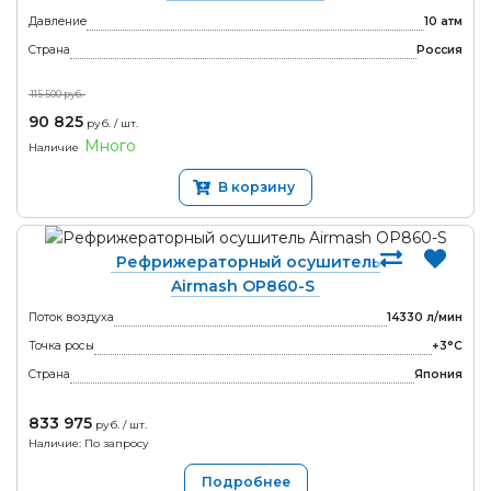
Давление
10 атм
♦
Вместо возврата денежных средств вы можете выбрать
Страна
Россия
гарантийный ремонт или обмен товара.
115 500 руб.
90 825
руб. / шт.
Если у Вас возникла необходимость обменять
Много
Наличие
или вернуть товар, пожалуйста, свяжитесь с
В корзину
нами по телефону 8-800-7777-236 или
заполните форму обратной связи с кратким
описанием сложившейся ситуации.
Рефрижераторный осушитель
Airmash OP860-S
Поток воздуха
14330 л/мин
Точка росы
+3°С
Страна
Япония
833 975
руб. / шт.
Наличие: По запросу
Подробнее