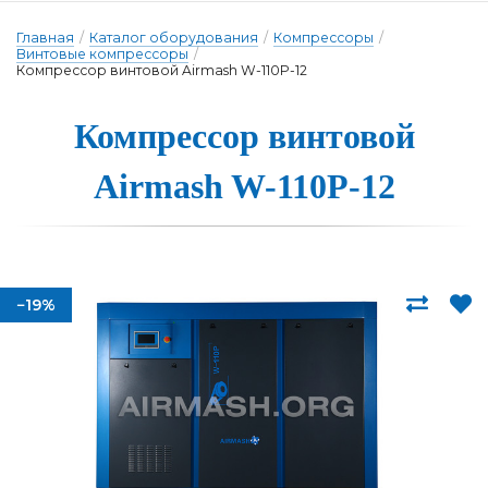
Главная
/
Каталог оборудования
/
Компрессоры
/
Винтовые компрессоры
/
Компрессор винтовой Airmash W-110P-12
Компрессор вин­то­вой
Airmash W-110P-12
−19%