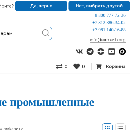
Монте?
Да, верно
Нет, выбрать другой
8 800 777-72-36
+7 812 386-34-02
+7 981 140-16-88
info@airmash.org
Корзина
0
0
­ные про­мыш­ленные
о алфавиту