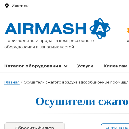
Ижевск
Производство и продажа компрессорного
А
оборудования и запасных частей
Каталог оборудования
Услуги
Клиентам
Запасные части и расходные материалы
Оборудование по подготовке сжатого воздуха
Главная
/
Осушители сжатого воздуха адсорбционные промыш
Осуши­те­ли сжа­то
сначала п
Сбросить фильтр