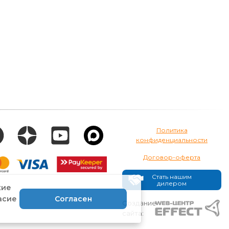
Политика
конфиденциальности
Договор-оферта
Стать нашим
дилером
кие
асие
Согласен
Создание
сайта: