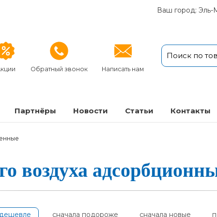
Ваш город: Эль-
кции
Обратный звонок
Написать нам
Партнёры
Новости
Статьи
Кон­так­ты
ленные
­го воз­ду­ха ад­сор­бци­он
одешевле
сначала подороже
сначала новые
п