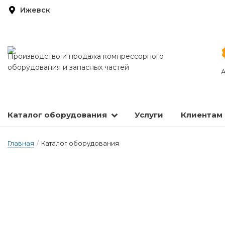
Ижевск
Производство и продажа компрессорного
оборудования и запасных частей
А
Каталог оборудования
Услуги
Клиентам
Запасные части и расходные материалы
Оборудование по подготовке сжатого воздуха
Главная
/
Каталог оборудования