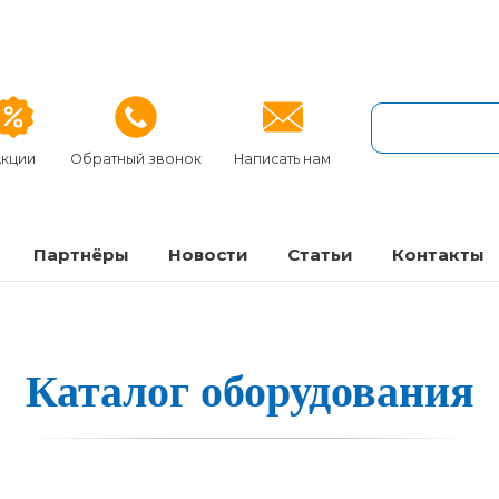
кции
Обратный звонок
Написать нам
Партнёры
Новости
Статьи
Контакты
Ка­та­лог о­бо­ру­до­ва­ния