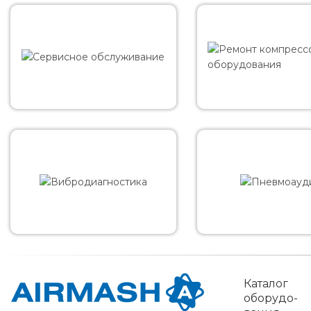
Каталог
обо­рудо­