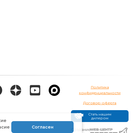
Политика
конфиденциальности
Договор-оферта
Стать нашим
дилером
кие
асие
Согласен
Создание