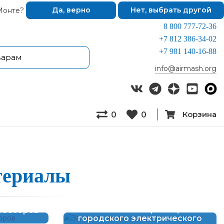
Монте?
Да, верно
Нет, выбрать другой
8 800 777-72-36
+7 812 386-34-02
+7 981 140-16-88
info@airmash.org
Корзина
0
0
е­ри­а­лы
Запчасти компрессоров
рессоров
городского электрического