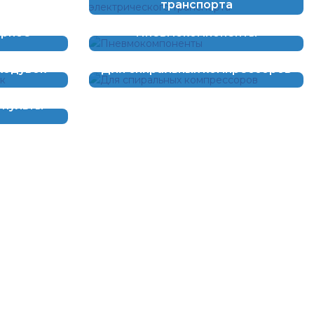
транспорта
орное
Пневмокомпоненты
ходувок
Для спиральных компрессоров
опульты