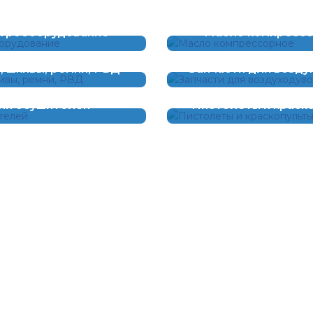
трооборудование
Масло компресс
, шкивы, ремни, РВД
Запчасти для возду
ля осушителей
Пистолеты и краск