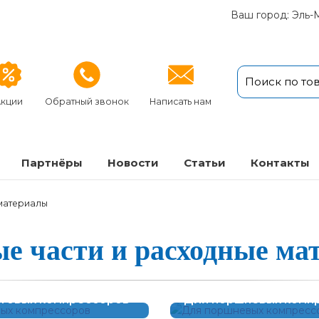
Ваш город: Эль-
кции
Обратный звонок
Написать нам
Партнёры
Новости
Статьи
Кон­так­ты
 материалы
 час­ти и рас­ходные ма­т
нтовых компрессоров
Для поршневых комп