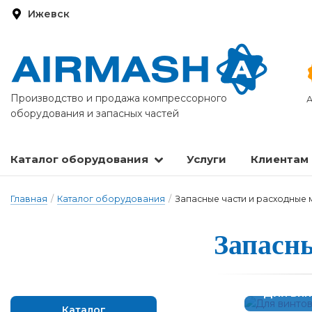
Ижевск
Производство и продажа компрессорного
А
оборудования и запасных частей
Каталог оборудования
Услуги
Клиентам
Запасные части и расходные материалы
Оборудование по подготовке сжатого воздуха
Главная
/
Каталог оборудования
/
Запасные части и расходные
Запасные
Для ви
Каталог