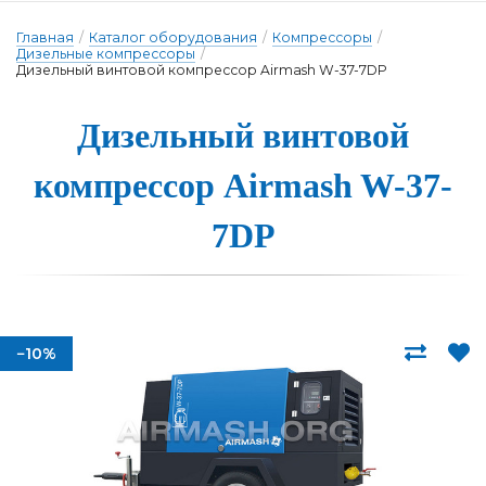
Главная
/
Каталог оборудования
/
Компрессоры
/
Дизельные компрессоры
/
Дизельный винтовой компрессор Airmash W-37-7DP
Ди­зель­ный вин­то­вой
ком­прес­сор Airmash W-37-
7DP
−10%