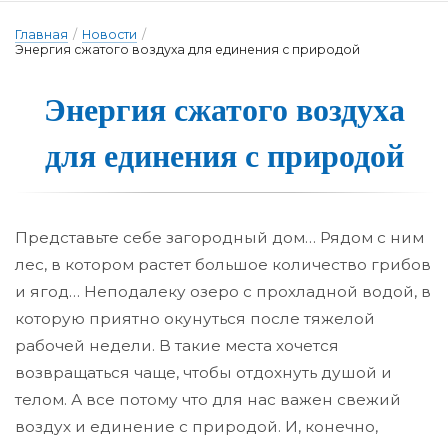
Главная
/
Новости
/
Энергия сжатого воздуха для единения с природой
Э­нер­гия сжа­то­го воз­ду­ха
для е­ди­не­ния с при­ро­дой
Представьте себе загородный дом… Рядом с ним
лес, в котором растет большое количество грибов
и ягод… Неподалеку озеро с прохладной водой, в
которую приятно окунуться после тяжелой
рабочей недели. В такие места хочется
возвращаться чаще, чтобы отдохнуть душой и
телом. А все потому что для нас важен свежий
воздух и единение с природой. И, конечно,