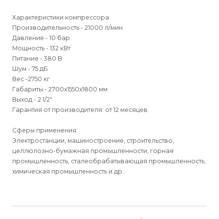
Характеристики компрессора:
Производительность - 21000 л/мин
Давление - 10 бар
Мощность - 132 кВт
Питание - 380 В
Шум - 75 дБ
Вес -2750 кг
Габариты - 2700х1550х1800 мм
Выход - 2 1/2"
Гарантия от производителя: от 12 месяцев
Сферы применения:
Электростанции, машиностроение, строительство,
целлюлозно-бумажная промышленности, горная
промышленность, сталеобрабатывающая промышленность,
химическая промышленность и др.
Для физических
Для физических
Руководство по эксплуатации ВКУ Airmash серии W-R/W-P
Способы
доставки
лиц
лиц
Впускной клапан RSJ-120E-BJ-A
Для юридических
Для юридических