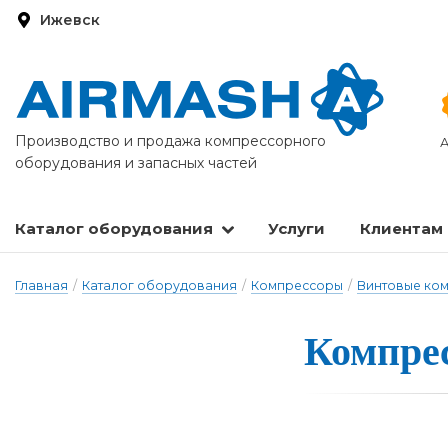
Ижевск
Производство и продажа компрессорного
А
оборудования и запасных частей
Каталог оборудования
Услуги
Клиентам
Запасные части и расходные материалы
Оборудование по подготовке сжатого воздуха
Главная
/
Каталог оборудования
/
Компрессоры
/
Винтовые ко
Компрес