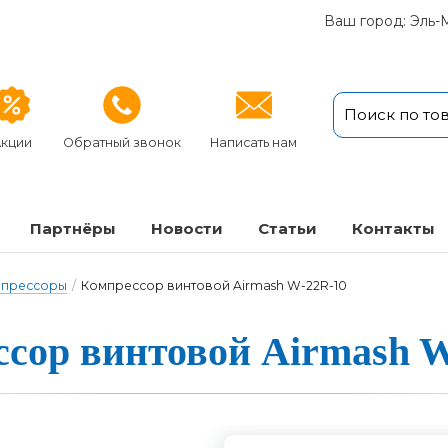
Ваш город: Эль-
кции
Обратный звонок
Написать нам
Партнёры
Новости
Статьи
Кон­так­ты
мпрессоры
/
Компрессор винтовой Airmash W-22R-10
сор вин­то­вой Airmash 