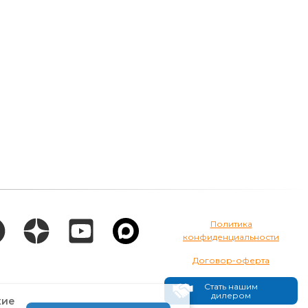
Политика
конфиденциальности
Договор-оферта
Стать нашим
дилером
кие