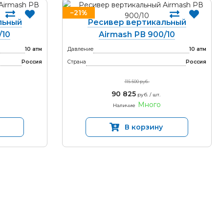
−21%
льный
Ресивер вертикальный
/10
Airmash РВ 900/10
10 атм
Давление
10 атм
Россия
Страна
Россия
115 500 руб.
90 825
руб. / шт.
Много
Наличие
В корзину