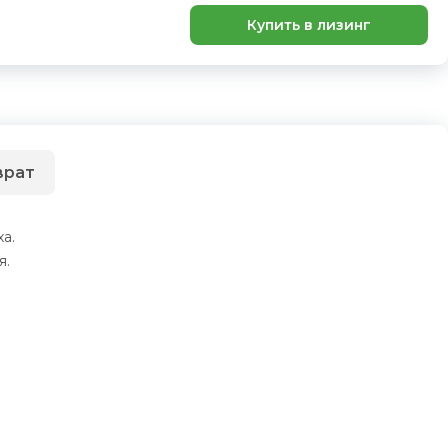
Купить в лизинг
врат
а.
я.