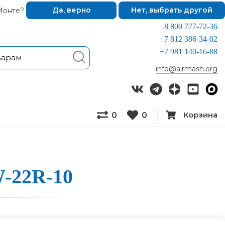
Монте?
Да, верно
Нет, выбрать другой
8 800 777-72-36
+7 812 386-34-02
+7 981 140-16-88
info@airmash.org
Корзина
0
0
W-22R-10