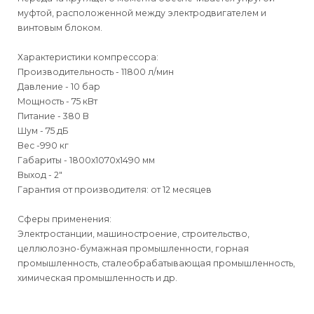
муфтой, расположенной между электродвигателем и
винтовым блоком.
Характеристики компрессора:
Производительность - 11800 л/мин
Давление - 10 бар
Мощность - 75 кВт
Питание - 380 В
Шум - 75 дБ
Вес -990 кг
Габариты - 1800х1070х1490 мм
Выход - 2"
Гарантия от производителя: от 12 месяцев
Сферы применения:
Электростанции, машиностроение, строительство,
целлюлозно-бумажная промышленности, горная
промышленность, сталеобрабатывающая промышленность,
химическая промышленность и др.
Для физических
Для физических
Руководство по эксплуатации ВКУ Airmash серии W-R/W-P