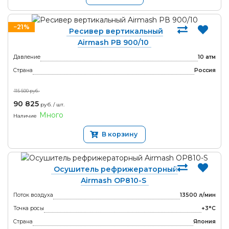
♦
Возврат денежных средств возможен при условии: если
выявлен заводской дефект и срок гарантии не истек.
−21%
Ресивер вертикальный
♦
Вместо возврата денежных средств вы можете выбрать
Airmash РВ 900/10
гарантийный ремонт или обмен товара.
Давление
10 атм
Страна
Россия
Если у Вас возникла необходимость обменять
115 500 руб.
или вернуть товар, пожалуйста, свяжитесь с
90 825
руб. / шт.
нами по телефону 8-800-7777-236 или
Много
Наличие
заполните форму обратной связи с кратким
В корзину
описанием сложившейся ситуации.
Осушитель рефрижераторный
Airmash OP810-S
Поток воздуха
13500 л/мин
Точка росы
+3°С
Страна
Япония