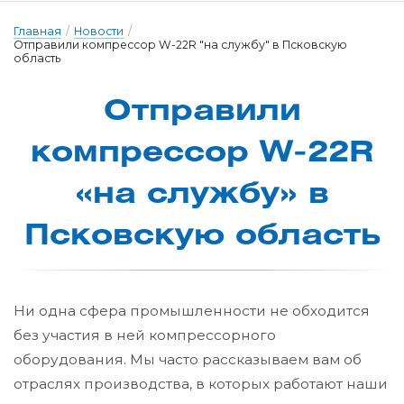
Главная
/
Новости
/
Отправили компрессор W-22R "на службу" в Псковскую
область
Отправи­ли
ком­прес­сор W-22R
«на служ­бу» в
Псков­скую об­ласть
Ни одна сфера промышленности не обходится
без участия в ней компрессорного
оборудования. Мы часто рассказываем вам об
отраслях производства, в которых работают наши