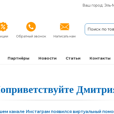
Ваш город: Эль-
кции
Обратный звонок
Написать нам
Партнёры
Новости
Статьи
Кон­так­ты
оприветс­твуй­те Дмит­ри
шем канале Инстаграм появился виртуальный пом