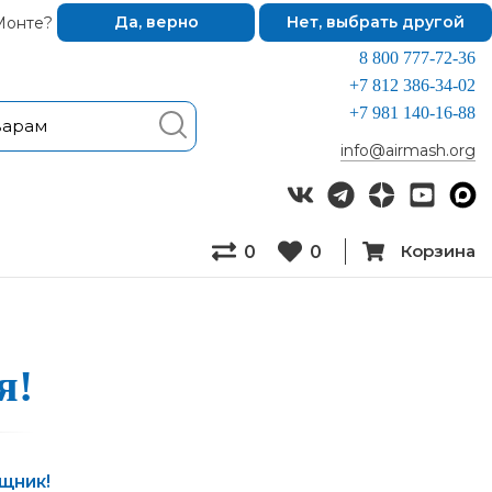
Монте?
Да, верно
Нет, выбрать другой
8 800 777-72-36
+7 812 386-34-02
+7 981 140-16-88
info@airmash.org
Корзина
0
0
я!
ощник!