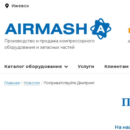
Ижевск
Производство и продажа компрессорного
А
оборудования и запасных частей
Каталог оборудования
Услуги
Клиентам
Запасные части и расходные материалы
Оборудование по подготовке сжатого воздуха
Главная
/
Новости
/
Поприветствуйте Дмитрия!
П
На на