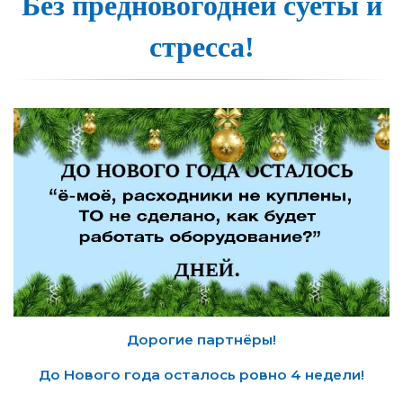
Без предново­год­ней су­е­ты и
стрес­са!
Дорогие партнёры!
До Нового года осталось ровно 4 недели!