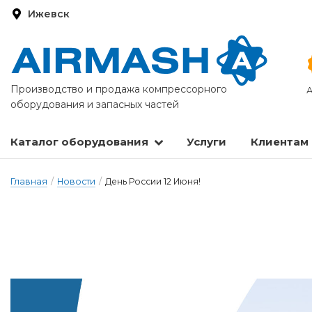
Ижевск
Производство и продажа компрессорного
А
оборудования и запасных частей
Каталог оборудования
Услуги
Клиентам
Запасные части и расходные материалы
Оборудование по подготовке сжатого воздуха
Главная
/
Новости
/
День России 12 Июня!