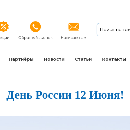
кции
Обратный звонок
Написать нам
Партнёры
Новости
Статьи
Кон­так­ты
День России 12 Ию­ня!