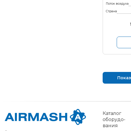
Поток воздуха
Страна
Показ
Каталог
обо­рудо­
вания