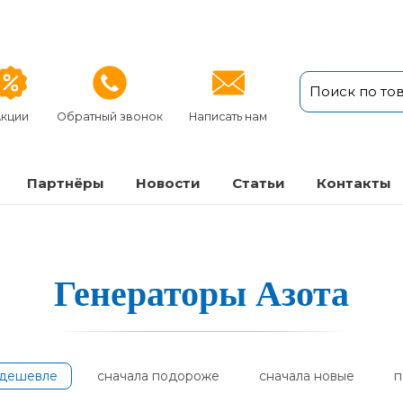
кции
Обратный звонок
Написать нам
Партнёры
Новости
Статьи
Кон­так­ты
Генера­то­ры А­зо­та
одешевле
сначала подороже
сначала новые
п