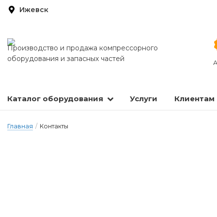
Ижевск
Производство и продажа компрессорного
оборудования и запасных частей
А
Каталог оборудования
Услуги
Клиентам
Запасные части и расходные материалы
Оборудование по подготовке сжатого воздуха
Главная
/
Контакты