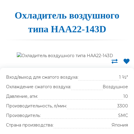
Ох­ла­ди­тель воз­душно­го
ти­па HAA22-143D
Вход/выход для сжатого воздуха:
1 ½"
Охлаждение сжатого воздуха:
Воздушное
Давление, атм:
10
Производительность, л/мин:
3300
Производитель:
SMC
Страна производства:
Япония