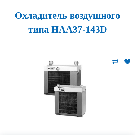
Охлади­тель воз­душно­го
ти­па HAA37-143D