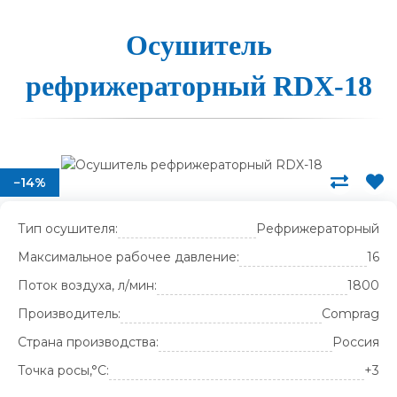
О­су­ши­тель
реф­ри­же­ра­тор­ный RDX-18
−14%
Тип осушителя:
Рефрижераторный
Максимальное рабочее давление:
16
Поток воздуха, л/мин:
1800
Производитель:
Comprag
Страна производства:
Россия
Точка росы,°С:
+3