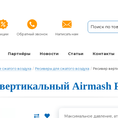
кции
Обратный звонок
Написать нам
Партнёры
Новости
Статьи
Кон­так­ты
 сжатого воздуха
/
Ресиверы для сжатого воздуха
/
Ресивер верти
вер­ти­каль­ный Airmash 
Максимальное давление, ат