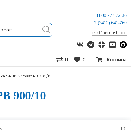
8 800 777-72-36
+ 7 (3412) 641-760
izh@airmash.org
Корзина
0
0
кальный Airmash РВ 900/10
РВ 900/10
м:
10