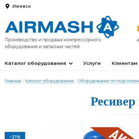
Ижевск
Производство и продажа компрессорного
А
оборудования и запасных частей
Каталог оборудования
Услуги
Клиентам
Запасные части и расходные материалы
Оборудование по подготовке сжатого воздуха
Главная
/
Каталог оборудования
/
Оборудование по подготовке
Ресивер 
−21%