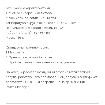
Технические характеристики:
Объём ресивера - 230 литров
Максимальное давление - 10 атм
Температура окружающей среды -20°С…+45°С
Вход/выход для сжатого воздуха - 1/2"
Габариты(д*ш*в) - 54 х 56 х 158
Масса - 95 кг
Стандартная комплектация:
1. Манометр
2. Предохранительный клапан
3. Пробка сливная для удаления конденсата
На каждый ресивер воздушный оформляется паспорт
сосуда, работающего под давлением, получен сертификат
соответствия ГОСТ Р и разрешение на примене-ние
Ростехнадзора.
Для физических
Для физических
Способы
доставки
лиц
лиц