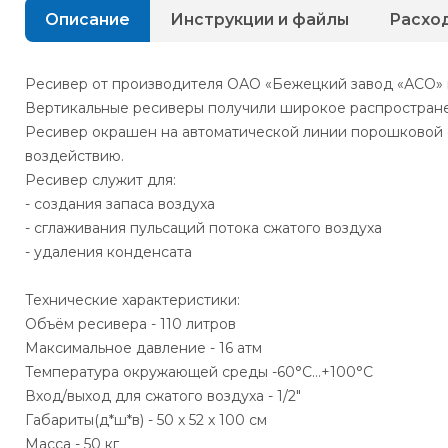
Описание
Инструкции и файлы
Расхо
Ресивер от производителя ОАО «Бежецкий завод «АСО» 
Вертикальные ресиверы получили широкое распростране
Ресивер окрашен на автоматической линии порошковой о
воздействию.
Ресивер служит для:
- создания запаса воздуха
- сглаживания пульсаций потока сжатого воздуха
- удаления конденсата
Технические характеристики:
Объём ресивера - 110 литров
Максимальное давление - 16 атм
Температура окружающей среды -60°С…+100°С
Вход/выход для сжатого воздуха - 1/2"
Габариты(д*ш*в) - 50 х 52 х 100 см
Масса - 50 кг