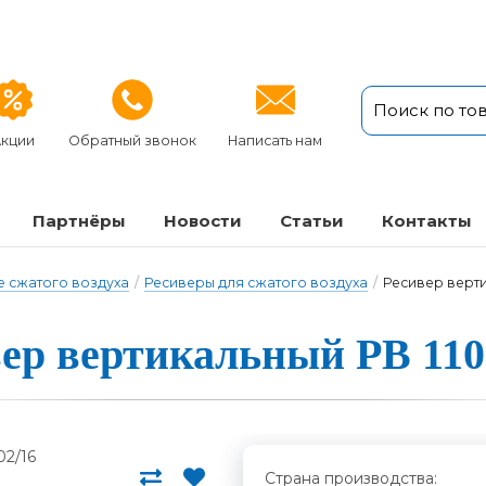
кции
Обратный звонок
Написать нам
Партнёры
Новости
Статьи
Кон­так­ты
 сжатого воздуха
/
Ресиверы для сжатого воздуха
/
Ресивер верти
ер вер­ти­каль­ный РВ 110
Страна производства: