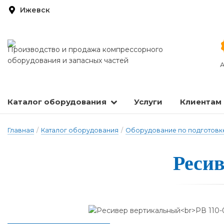
Ижевск
Производство и продажа компрессорного
оборудования и запасных частей
А
Каталог оборудования
Услуги
Клиентам
Запасные части и расходные материалы
Оборудование по подготовке сжатого воздуха
Главная
/
Каталог оборудования
/
Оборудование по подготовке
Ресив