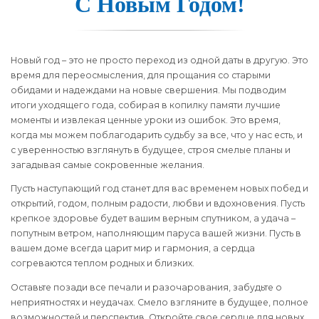
С Но­вым Го­дом!
Новый год – это не просто переход из одной даты в другую. Это
время для переосмысления, для прощания со старыми
обидами и надеждами на новые свершения. Мы подводим
итоги уходящего года, собирая в копилку памяти лучшие
моменты и извлекая ценные уроки из ошибок. Это время,
когда мы можем поблагодарить судьбу за все, что у нас есть, и
с уверенностью взглянуть в будущее, строя смелые планы и
загадывая самые сокровенные желания.
Пусть наступающий год станет для вас временем новых побед и
открытий, годом, полным радости, любви и вдохновения. Пусть
крепкое здоровье будет вашим верным спутником, а удача –
попутным ветром, наполняющим паруса вашей жизни. Пусть в
вашем доме всегда царит мир и гармония, а сердца
согреваются теплом родных и близких.
Оставьте позади все печали и разочарования, забудьте о
неприятностях и неудачах. Смело взгляните в будущее, полное
возможностей и перспектив. Откройте свое сердце для новых