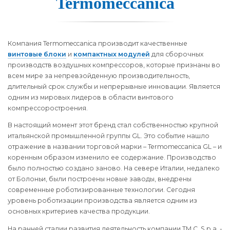
Termomeccanica
Компания Termomeccanica производит качественные
винтовые блоки
и
компактных модулей
для сборочных
производств воздушных компрессоров, которые признаны во
всем мире за непревзойденную производительность,
длительный срок службы и непрерывные инновации. Является
одним из мировых лидеров в области винтового
компрессоростроения.
В настоящий момент этот бренд стал собственностью крупной
итальянской промышленной группы GL. Это событие нашло
отражение в названии торговой марки – Termomeccanica GL – и
коренным образом изменило ее содержание. Производство
было полностью создано заново. На севере Италии, недалеко
от Болоньи, были построены новые заводы, внедрены
современные роботизированные технологии. Сегодня
уровень роботизации производства является одним из
основных критериев качества продукции.
На ранней стадии развития деятельность компании TM.C. S.p.a. -