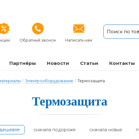
кции
Обратный звонок
Написать нам
Партнёры
Новости
Статьи
Кон­такты
 материалы
/
Электрооборудование
/
Термозащита
Термо­за­щи­та
одешевле
сначала подороже
сначала новые
п