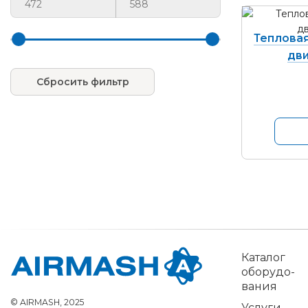
Теплова
дви
Сбросить фильтр
Ка­талог
обо­рудо­
вания
© AIRMASH, 2025
Услуги