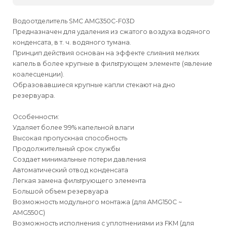
Водоотделитель SMC AMG350C-F03D
Предназначен для удаления из сжатого воздуха водяного
конденсата, в т. ч. водяного тумана.
Принцип действия основан на эффекте слияния мелких
капель в более крупные в фильтрующем элементе (явление
коалесценции).
Образовавшиеся крупные капли стекают на дно
резервуара.
Особенности:
Удаляет более 99% капельной влаги
Высокая пропускная способность
Продолжительный срок службы
Создает минимальные потери давления
Автоматический отвод конденсата
Легкая замена фильтрующего элемента
Большой объем резервуара
Возможность модульного монтажа (для AMG150С ~
AMG550C)
Возможность исполнения с уплотнениями из FKM (для